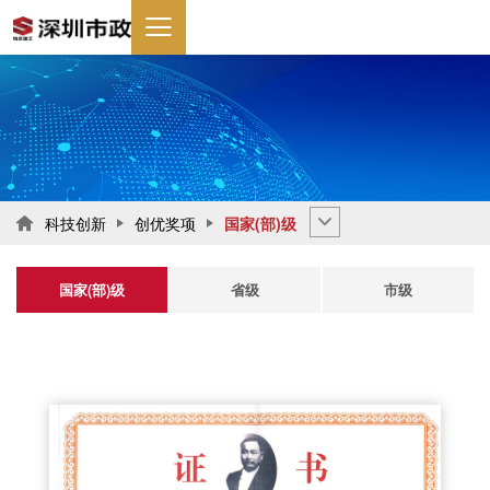
科技创新
创优奖项
国家(部)级

国家(部)级
省级
市级