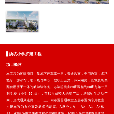
汤坑小学扩建工程
项目概述
——
本工程为扩建项目，集地下停车库一层，普通教室，专用教室，多功
能厅，游泳馆，地下疏导中心，教职工公寓，休闲用房，食堂及相关
配套用房于一体的教学综合楼。办学规模由29班调整到60班九年一贯
制学校（小学 36 班），首层形成较大的架空层，增加师生活动空
间，形成通风走廊，二、三、四布置普通教室五层布置为专用教室，
六层布置为办公室及教师活动室。A座分为A1、A2、A3、A4栋，
A1、A2栋为中学生教学楼公共6层建筑，A3栋为多功能楼5层建筑，