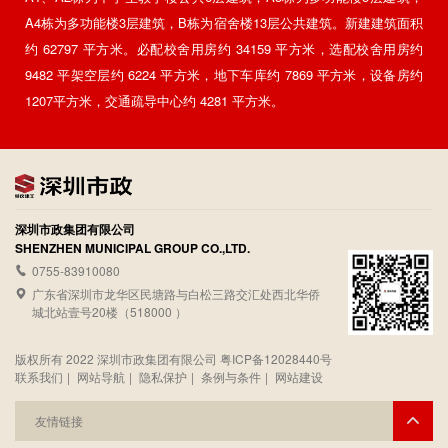
A4栋为多功能楼3层建筑，B栋为宿舍楼13层公共建筑。新建建筑面积
约 62797 平方米。必配校舍用房约 34159 平方米，选配校舍用房约
9482 平架空层约 6224 平方米，地下车库约 7869 平方米，设备房约
1207平方米，交通疏导中心约 4281 平方米。
深圳市政集团有限公司
SHENZHEN MUNICIPAL GROUP CO.,LTD.
0755-83910080
广东省深圳市龙华区民塘路与白松三路交汇处西北华侨
城北站壹号20楼（518000 ）
版权所有 2022 深圳市政集团有限公司
粤ICP备12028440号
联系我们
|
网站导航
|
隐私保护
|
条例与条件
|
网站建设
友情链接