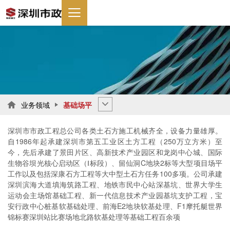
业务领域
基础场平

深圳市市政工程总公司各类土石方施工机械齐全，设备力量雄厚。
自1986年起承建深圳市第五工业区土方工程（250万立方米）至
今，先后承建了景田片区、高新技术产业园区和龙岗中心城、国际
生物谷坝光核心启动区（Ⅰ标段）、留仙洞C地块2标等大型项目场平
工作以及包括深康石方工程等大中型土石方任务100多项。公司承建
深圳滨海大道填海筑路工程、地铁市民中心站深基坑、世界大学生
运动会主场馆基础工程、新一代信息技术产业园基坑支护工程，宝
安行政中心桩基软基础处理、前海E2地块软基处理、F1摩托艇世界
锦标赛深圳站比赛场地北路软基处理等基础工程百余项