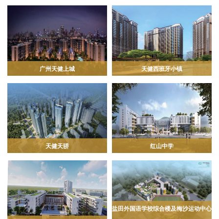
广州天健上城
天健西班牙小镇
天健天骄
红山中学
盐田外国语学校综合楼及梅沙运动中心