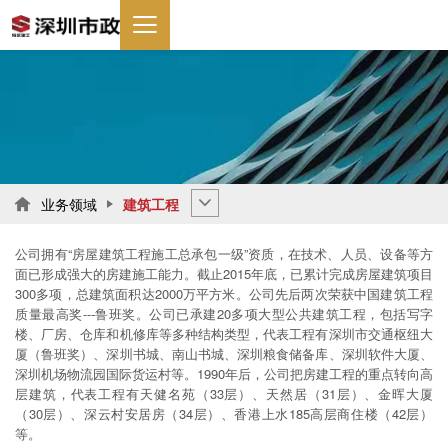
业务领域
建筑工程

公司拥有“房屋建筑工程施工总承包一级”资质，在技术、人员、设备等方
面已形成强大的房建施工能力。截止2015年底，已累计完成房屋建筑项目
300多项，总建筑面积达2000万平方米。公司先后两次荣获中国建筑工程
质量最高奖---鲁班奖。公司已承建20多项大型公共建筑工程，包括写字
楼、厂房、仓库和机修库等多种结构类型，代表工程有深圳市交通枢纽大
厦（鲁班奖）、深圳书城、南山书城、深圳粮食储备库、深圳软件大厦、
深圳机场物流园国际货运村等。1990年后，公司把房建工程的重点转向高
层建筑，代表工程有天健名苑（33层）、天然居（31层）、金晖大厦
（30层）、深云村安居房（34层）、香港上水185高层商住楼（42层）
等。