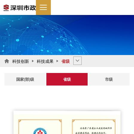
科技创新
科技成果
省级

国家(部)级
省级
市级